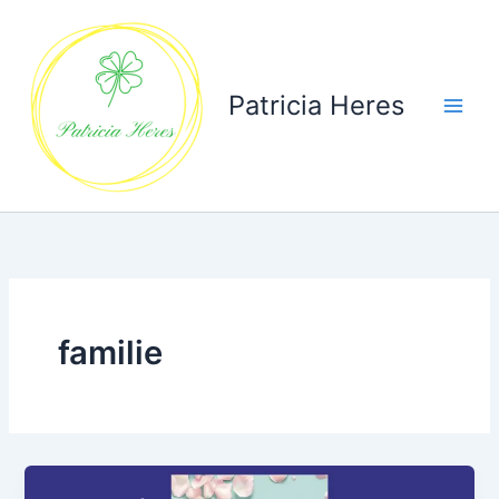
Ga
naar
de
inhoud
Patricia Heres
familie