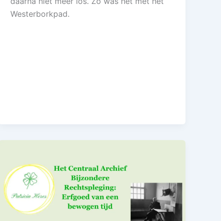
daarna niet meer los. Zo was het met het
Westerborkpad.