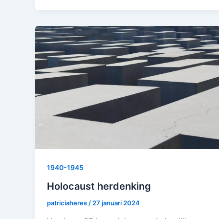
1940-1945
Holocaust herdenking
patriciaheres
/
27 januari 2024