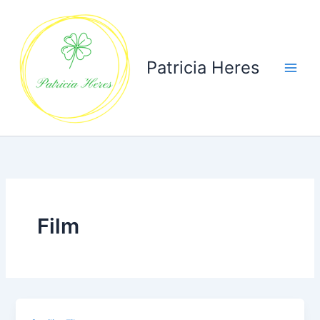
Ga
naar
de
inhoud
Patricia Heres
Film