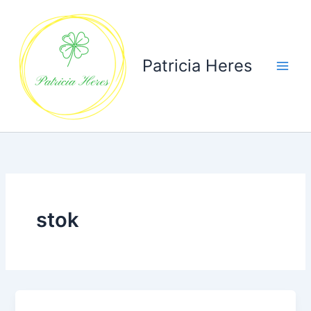
Ga
naar
de
inhoud
Patricia Heres
stok