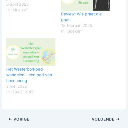
6 april 2023
In "Muziek"
Review: Wie praat die
gaat.
18 februari 2025
In "Boeken"
Het Westerborkpad
wandelen – een pad van
herinnering
2 mei 2025
In "1940-1945"
VORIGE
VOLGENDE