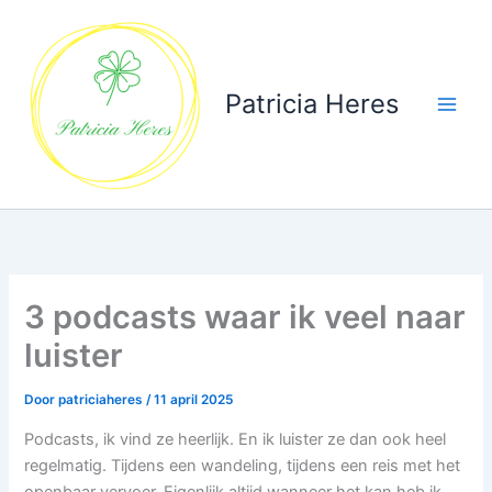
Ga
naar
de
inhoud
Patricia Heres
3 podcasts waar ik veel naar
luister
Door
patriciaheres
/
11 april 2025
Podcasts, ik vind ze heerlijk. En ik luister ze dan ook heel
regelmatig. Tijdens een wandeling, tijdens een reis met het
openbaar vervoer. Eigenlijk altijd wanneer het kan heb ik