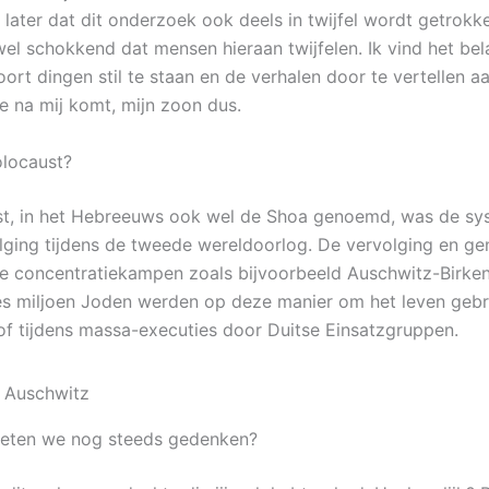
k later dat dit onderzoek ook deels in twijfel wordt getrokk
 wel schokkend dat mensen hieraan twijfelen. Ik vind het be
soort dingen stil te staan en de verhalen door te vertellen a
ie na mij komt, mijn zoon dus.
olocaust?
t, in het Hebreeuws ook wel de Shoa genoemd, was de sy
ging tijdens de tweede wereldoorlog. De vervolging en ge
de concentratiekampen zoals bijvoorbeeld Auschwitz-Birke
zes miljoen Joden werden op deze manier om het leven gebr
f tijdens massa-executies door Duitse Einsatzgruppen.
ten we nog steeds gedenken?