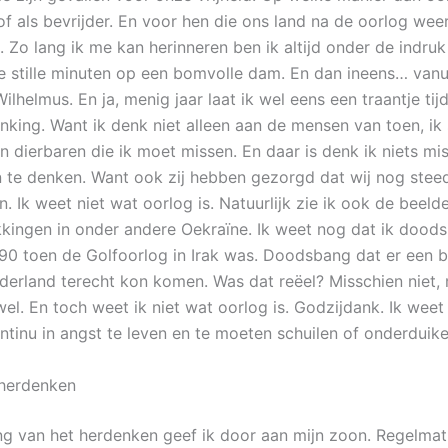
 of als bevrijder. En voor hen die ons land na de oorlog we
Zo lang ik me kan herinneren ben ik altijd onder de indru
e stille minuten op een bomvolle dam. En dan ineens… vanui
Wilhelmus. En ja, menig jaar laat ik wel eens een traantje ti
king. Want ik denk niet alleen aan de mensen van toen, ik s
en dierbaren die ik moet missen. En daar is denk ik niets m
 te denken. Want ook zij hebben gezorgd dat wij nog steed
. Ik weet niet wat oorlog is. Natuurlijk zie ik ook de beeld
kkingen in onder andere Oekraïne. Ik weet nog dat ik doo
 90 toen de Golfoorlog in Irak was. Doodsbang dat er een 
derland terecht kon komen. Was dat reëel? Misschien niet, 
el. En toch weet ik niet wat oorlog is. Godzijdank. Ik weet
ntinu in angst te leven en te moeten schuilen of onderduike
 herdenken
ng van het herdenken geef ik door aan mijn zoon. Regelmati