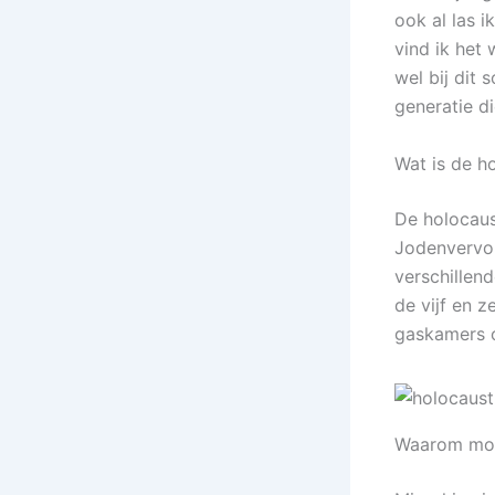
ook al las i
vind ik het
wel bij dit 
generatie d
Wat is de h
De holocaus
Jodenvervol
verschillen
de vijf en 
gaskamers o
Waarom moe