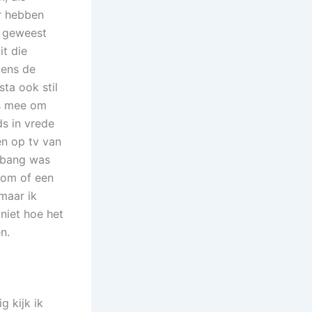
er hebben
k geweest
t die
jdens de
ta ook stil
is mee om
s in vrede
en op tv van
dsbang was
bom of een
maar ik
 niet hoe het
n.
g kijk ik