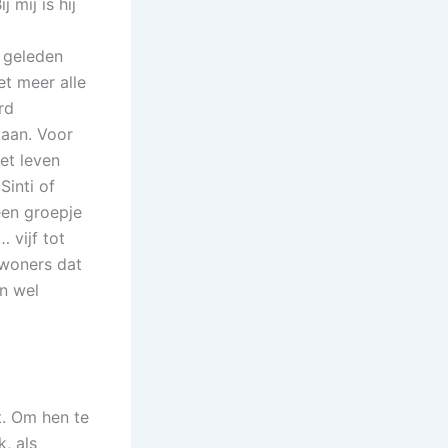
 mij is hij
r geleden
et meer alle
rd
staan. Voor
et leven
Sinti of
en groepje
 vijf tot
nwoners dat
n wel
t. Om hen te
, als