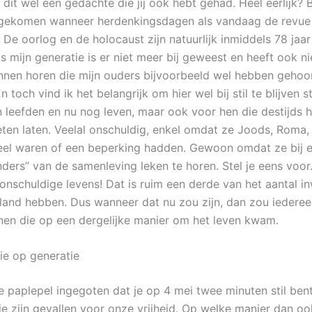
 dit wel een gedachte die jij ook hebt gehad. Heel eerlijk? Bij
pgekomen wanneer herdenkingsdagen als vandaag de revue
 De oorlog en de holocaust zijn natuurlijk inmiddels 78 jaa
 mijn generatie is er niet meer bij geweest en heeft ook ni
nnen horen die mijn ouders bijvoorbeeld wel hebben gehoo
n toch vind ik het belangrijk om hier wel bij stil te blijven 
n leefden en nu nog leven, maar ook voor hen die destijds h
en laten. Veelal onschuldig, enkel omdat ze Joods, Roma, 
el waren of een beperking hadden. Gewoon omdat ze bij e
ders” van de samenleving leken te horen. Stel je eens voor…
 onschuldige levens! Dat is ruim een derde van het aantal i
rland hebben. Dus wanneer dat nu zou zijn, dan zou iederee
en die op een dergelijke manier om het leven kwam.
ie op generatie
de paplepel ingegoten dat je op 4 mei twee minuten stil ben
e zijn gevallen voor onze vrijheid. Op welke manier dan ook