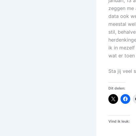
januari, 13 
zeggen me a
data ook we
meestal wel 
stil, behalv
herdenkinge
ik in mezelf
wat er toen
Sta jij veel 
Dit delen:
Vind ik leuk: