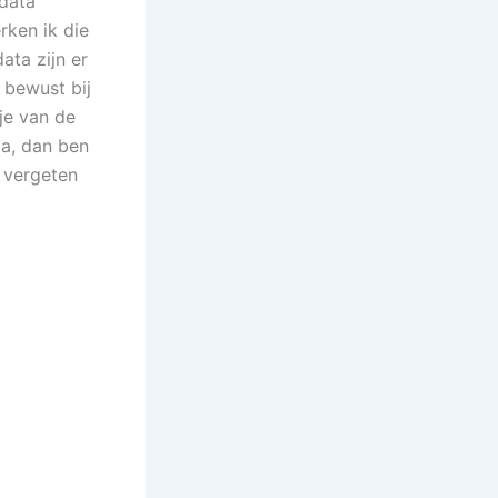
 data
rken ik die
ta zijn er
 bewust bij
kje van de
ja, dan ben
l vergeten