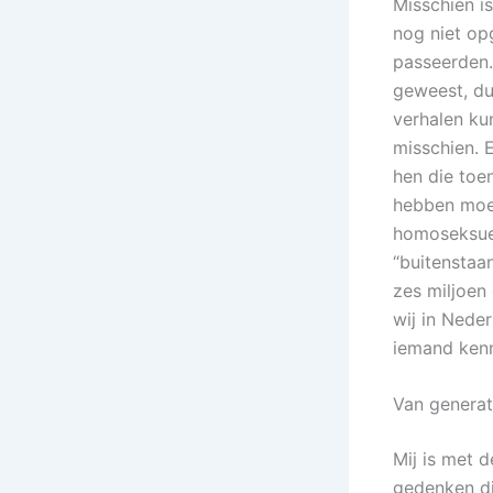
Misschien is
nog niet o
passeerden.
geweest, dus
verhalen ku
misschien. E
hen die toe
hebben moet
homoseksue
“buitenstaan
zes miljoen
wij in Nede
iemand kenn
Van generat
Mij is met 
gedenken di