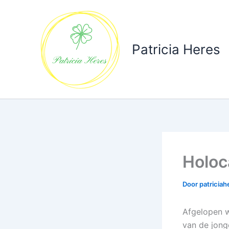
Ga
naar
de
inhoud
Patricia Heres
Holoc
Door
patricia
Afgelopen w
van de jonge