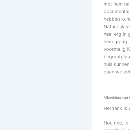
met hem naa
documentair
hebben kunn
Natuurlijk v
heel erg in 
hem graag. 
voormalig 
begraafplaa
huis kunnen
gaan we zek
Afbeelding van
Herdenk ik 
Nou nee, ik