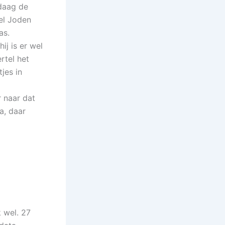
daag de
el Joden
as.
ij is er wel
rtel het
jes in
r naar dat
a, daar
k wel. 27