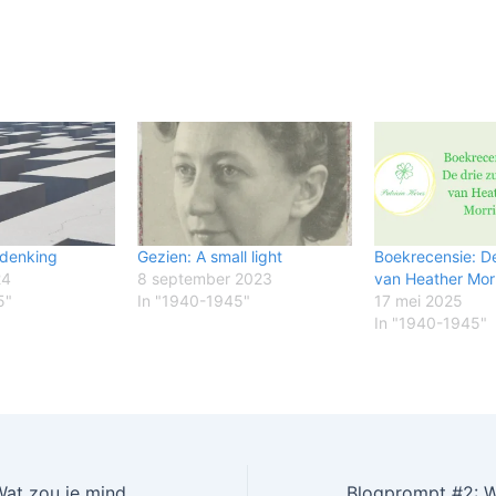
rdenking
Gezien: A small light
Boekrecensie: D
24
8 september 2023
van Heather Mor
5"
In "1940-1945"
17 mei 2025
In "1940-1945"
Blogprompt #1: Wat zou je minder willen doen?