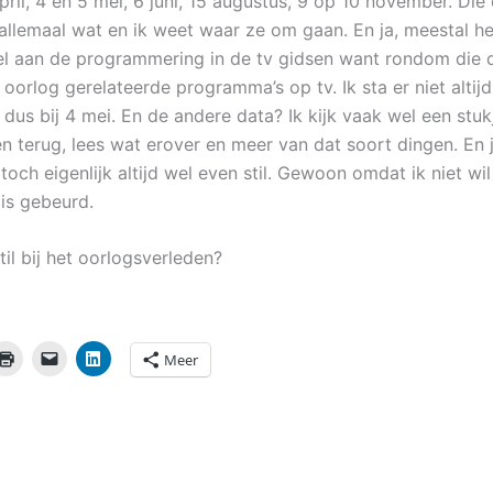
april, 4 en 5 mei, 6 juni, 15 augustus, 9 op 10 november. Die
llemaal wat en ik weet waar ze om gaan. En ja, meestal he
l aan de programmering in de tv gidsen want rondom die da
oorlog gerelateerde programma’s op tv. Ik sta er niet altijd
e dus bij 4 mei. En de andere data? Ik kijk vaak wel een stu
n terug, lees wat erover en meer van dat soort dingen. En 
 toch eigenlijk altijd wel even stil. Gewoon omdat ik niet wi
 is gebeurd.
stil bij het oorlogsverleden?
Meer