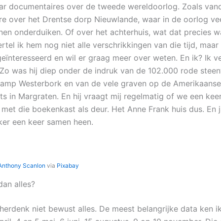
r documentaires over de tweede wereldoorlog. Zoals van
e over het Drentse dorp Nieuwlande, waar in de oorlog ve
en onderduiken. Of over het achterhuis, wat dat precies w
ertel ik hem nog niet alle verschrikkingen van die tijd, maar h
geïnteresseerd en wil er graag meer over weten. En ik? Ik ve
Zo was hij diep onder de indruk van de 102.000 rode steent
Kamp Westerbork en van de vele graven op de Amerikaanse
ts in Margraten. En hij vraagt mij regelmatig of we een kee
 met die boekenkast als deur. Het Anne Frank huis dus. En j
er een keer samen heen.
Anthony Scanlon
via
Pixabay
dan alles?
 herdenk niet bewust alles. De meest belangrijke data ken i