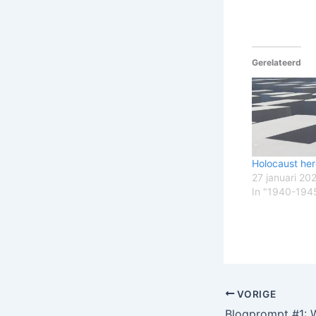
Gerelateerd
Holocaust he
27 januari 20
In "1940-194
VORIGE