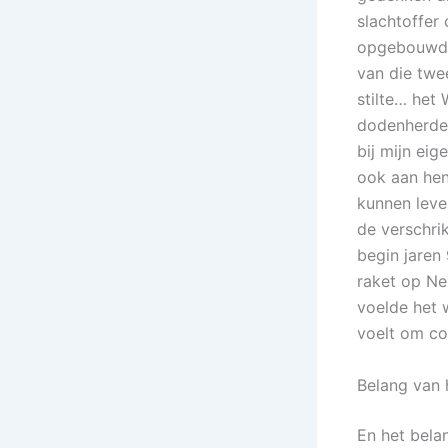
slachtoffer
opgebouwd. 
van die twe
stilte… het 
dodenherden
bij mijn eig
ook aan hen
kunnen leven
de verschri
begin jaren
raket op Ne
voelde het w
voelt om co
Belang van
En het bela