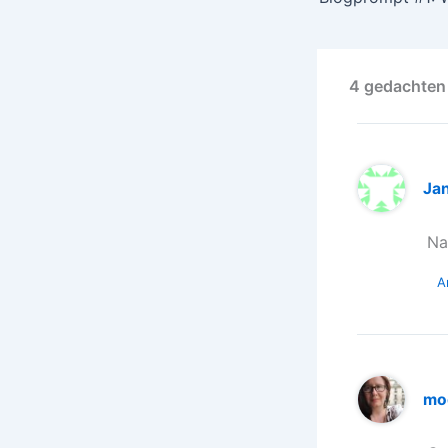
4 gedachten 
Ja
Na
A
mo