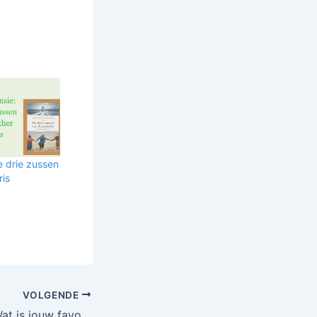
e drie zussen
ris
VOLGENDE
Blogprompt #2: Wat is jouw favoriete plek?