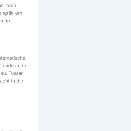
en, toch
langrijk om
an de
stematische
nocide in de
nau. Tussen
acht in die