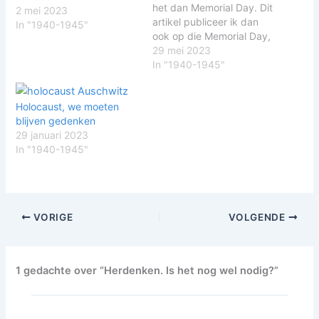
het dan Memorial Day. Dit
2 mei 2023
artikel publiceer ik dan
In "1940-1945"
ook op die Memorial Day,
maar ik schrijf hem een
29 mei 2023
dag eerder. Buiten, in de
In "1940-1945"
zon voor mijn huis. Mijn
voeten op een krukje
Holocaust, we moeten
zodat ik mijn laptop net
blijven gedenken
iets hoger heb staan…
29 januari 2023
In "1940-1945"
VORIGE
VOLGENDE
1 gedachte over “Herdenken. Is het nog wel nodig?”