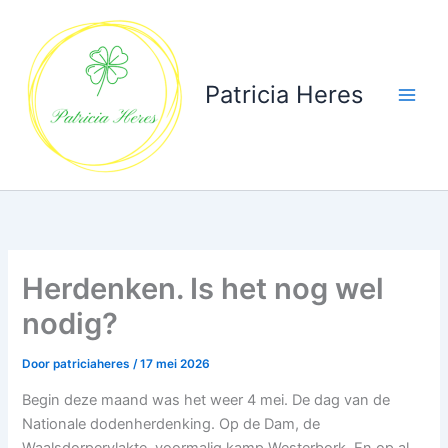
Ga
naar
de
inhoud
Patricia Heres
Herdenken. Is het nog wel
nodig?
Door
patriciaheres
/
17 mei 2026
Begin deze maand was het weer 4 mei. De dag van de
Nationale dodenherdenking. Op de Dam, de
Waalsdorpervlakte, voormalig kamp Westerbork. En op al