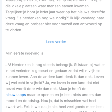
die lokale plaatsen waar mensen samen kwamen.
Tegelijkertijd hoor je ieder jaar weer op het nieuws dezelfde
vraag. “Is herdenken nog wel nodig?” Ik kijk vandaag naar
deze vraag en probeer hier voor mezelf een antwoord op
te vinden.
:
Lees verder
Herdenken.
Mijn eerste ingeving is
Is
het
JA! Herdenken is nog steeds belangrijk. Stilstaan bij wat er
nog
in het verleden is gebeurt en gedaan zodat wij in vrijheid
wel
kunnen leven. Aan de andere kant denk ik dan ook. Leven
nodig?
wij wel echt in vrijheid? Ja, we leven in een land dat niet
bezet wordt door wie dan ook. Maar je hoeft de
nieuwsapps
maar te openen en je leest niets anders dan
moord en doodslag. Nou ja, dat is misschien wel heel
zwart-wit. Feit is wel dat je niet heel veel goeds meer leest