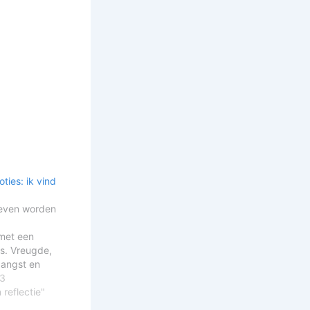
ies: ik vind
 leven worden
met een
s. Vreugde,
 angst en
Deze emoties
23
op hoe we
 reflectie"
n en met