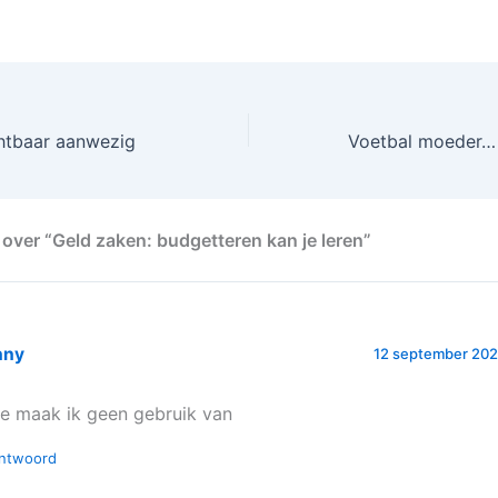
anderen omgaan
effectief omgaa
emoties, wordt 
intelligentie ge
vormt een essent
vaardigheid die
chtbaar aanwezig
over “Geld zaken: budgetteren kan je leren”
nny
12 september 202
e maak ik geen gebruik van
ntwoord