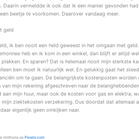
. Daarin vermeldde ik ook dat ik een manier gevonden had
 een beetje te voorkomen. Daarover vandaag meer.
 geld
ld, ik ben nooit een held geweest in het omgaan met geld. 
emonnee heb en ik kom in een winkel, dan blijft er altijd we
 plakken. En sparen? Dat is helemaal nooit mijn sterkste k
alleen ben moet ik natuurlijk wel. En gelukkig gaat het stee
nanciën om te gaan. De belangrijkste kostenposten worde
 van mijn rekening afgeschreven naar de belanghebbenden
d aan mijn huur, maar ook de kosten voor gas en elektra, w
 mijn ziektekosten verzekering. Dus doordat dat allemaal 
 daar eigenlijk geen omkijken naar.
ee rimthong op
Pexels.c
om