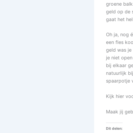
groene balk
geld op de 
gaat het he
Oh ja, nog é
een fles koo
geld was je 
je niet ope
bij elkaar 
natuurlijk bi
spaarpotje v
Kijk hier v
Maak jij ge
Dit delen: