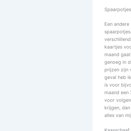
Spaarpotjes
Een andere 
spaarpotjes.
verschillen
kaartjes vo
maand gaat 
genoeg in d
prijzen zij
geval heb i
is voor bij
maand een X
voor volgen
krijgen, dan
alles van mi
Kaasschaaf