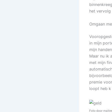
binnenkreeg
het vervolg
Omgaan met
Vooropgeste
in mijn port
mijn handen
Maar nu ik 
met mijn fi
automatisch
bijvoorbeel
premie voor
loopt heb k
Foto door maitr