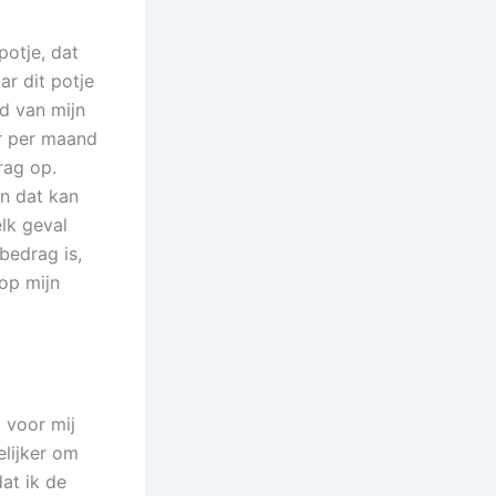
potje, dat
ar dit potje
d van mijn
r per maand
rag op.
En dat kan
elk geval
bedrag is,
op mijn
 voor mij
elijker om
at ik de