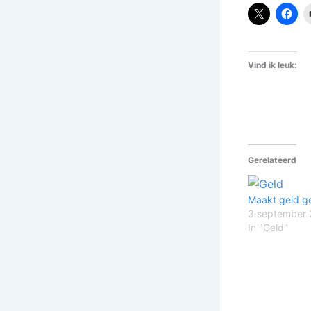
Vind ik leuk:
Gerelateerd
Maakt geld g
3 september 
In "Geld"