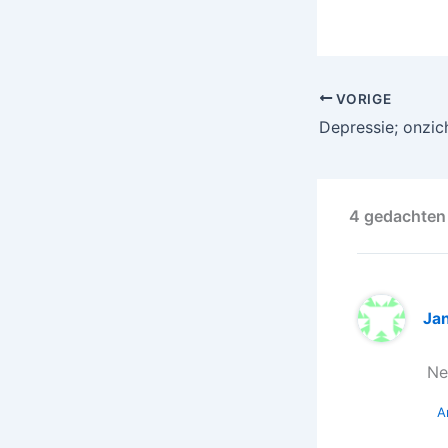
VORIGE
Depressie; onzi
4 gedachten 
Ja
Ne
A