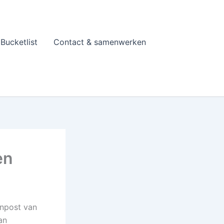
Bucketlist
Contact & samenwerken
en
npost van
an