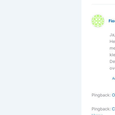
Fi
Ja
He
me
kl
De
ov
A
Pingback:
O
Pingback:
C