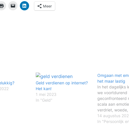
Meer
Omgaan met emot
het maar lastig
elukkig?
Geld verdienen op internet?
In het dagelijks
2022
Het kan!
we voortdurend
1 mei 2023
geconfronteerd 
In "Geld"
scala aan emotie
verdriet, woede,
nog veel meer. 
14 augustus 20
hebben invloed 
In "Persoonlijk en
denken, handele