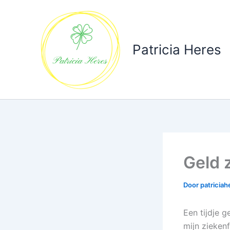
Ga
naar
de
inhoud
Patricia Heres
Geld 
Door
patricia
Een tijdje g
mijn zieken