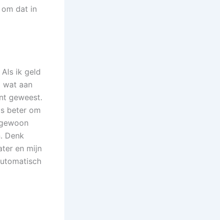
 om dat in
Als ik geld
l wat aan
ant geweest.
ds beter om
n gewoon
. Denk
ater en mijn
automatisch