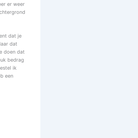
eer er weer
achtergrond
ent dat je
Maar dat
je doen dat
leuk bedrag
estel ik
eb een