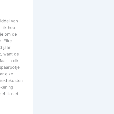
iddel van
r ik heb
tje om de
. Elke
d jaar
k, want de
aar in elk
spaarpotje
ar elke
ziektekosten
ekening
ef ik niet