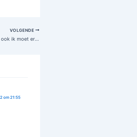
. Het
n met onze
emotionele
noemd. Het
iële
VOLGENDE
…
Voetbal moeder… ook ik moet er aan geloven
2 om 21:55