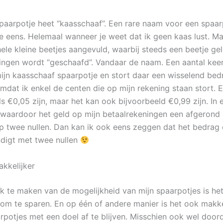
paarpotje heet “kaasschaaf”. Een rare naam voor een spaar
je eens. Helemaal wanneer je weet dat ik geen kaas lust. Ma
ele kleine beetjes aangevuld, waarbij steeds een beetje gel
ingen wordt “geschaafd”. Vandaar de naam. Een aantal kee
mijn kaasschaaf spaarpotje en stort daar een wisselend bed
mdat ik enkel de centen die op mijn rekening staan stort. 
als €0,05 zijn, maar het kan ook bijvoorbeeld €0,99 zijn. In 
waardoor het geld op mijn betaalrekeningen een afgerond 
p twee nullen. Dan kan ik ook eens zeggen dat het bedrag 
ndigt met twee nullen
akkelijker
k te maken van de mogelijkheid van mijn spaarpotjes is het
 om te sparen. En op één of andere manier is het ook makk
rpotjes met een doel af te blijven. Misschien ook wel doord