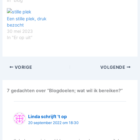
terug te kijken naar
In "blog"
waarom ik opnieuw was
gestart met bloggen en of
Een stille plek, druk
die reden nu nog steeds
bezocht
past bij mijn blog.…
30 mei 2023
In "Er op uit"
VORIGE
VOLGENDE
7 gedachten over “Blogdoelen; wat wil ik bereiken?”
Linda schrijft 't op
20 september 2022 om 18:30