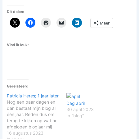
Dit delen:
Meer
Vind ik leuk:
Gerelateerd
Patricia Heres; 1 jaar later
Nog een paar dagen en
Dag april
dan bestaat mijn blog al
30 april 2023
één jaar. Reden dus om
In "blog"
terug te kijken op wat het
afgelopen blogjaar mij
opgeleverd heeft. En om
16 augustus 2023