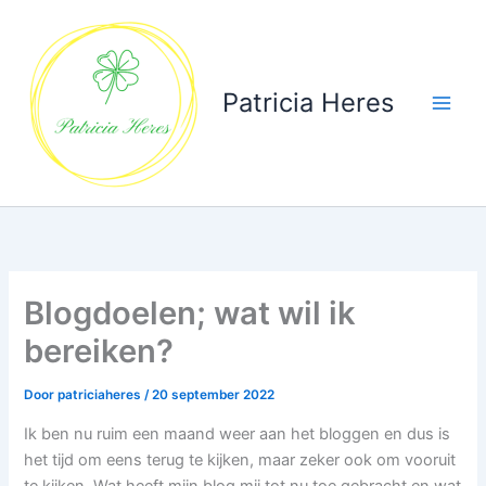
Ga
naar
de
inhoud
Patricia Heres
Blogdoelen; wat wil ik
bereiken?
Door
patriciaheres
/
20 september 2022
Ik ben nu ruim een maand weer aan het bloggen en dus is
het tijd om eens terug te kijken, maar zeker ook om vooruit
te kijken. Wat heeft mijn blog mij tot nu toe gebracht en wat