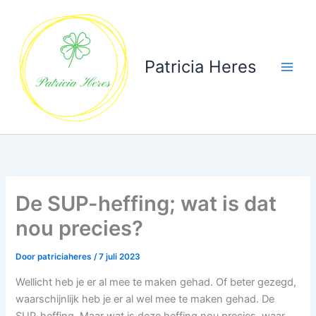
Ga
naar
de
inhoud
Patricia Heres
De SUP-heffing; wat is dat
nou precies?
Door
patriciaheres
/
7 juli 2023
Wellicht heb je er al mee te maken gehad. Of beter gezegd,
waarschijnlijk heb je er al wel mee te maken gehad. De
SUP-heffing. Maar wat is deze heffing nou precies, waar