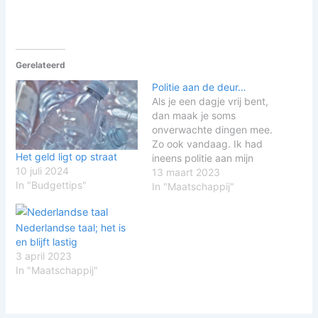
Gerelateerd
Politie aan de deur…
Als je een dagje vrij bent,
dan maak je soms
onverwachte dingen mee.
Zo ook vandaag. Ik had
Het geld ligt op straat
ineens politie aan mijn
10 juli 2024
deur staan. Of nou ja, het
13 maart 2023
In "Budgettips"
begon iets anders, maar
In "Maatschappij"
ik was er wel een beetje
verbaasd door. In dit
Nederlandse taal; het is
artikel vertel ik hoe het
en blijft lastig
ging en wat…
3 april 2023
In "Maatschappij"