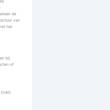
Bij
e
meteen de
factuur van
met het
an bij
ucten of
 zoals