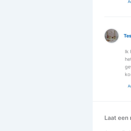
A
Te
Ik
he
ge
ko
A
Laat een 