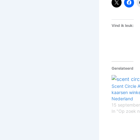
Vind ik leuk:
Gerelateerd
Scent Circle 
kaarsen winke
Nederland
15 september
In "Op zoek n