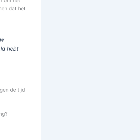
en om het
nen dat het
uw
ld hebt
en de tijd
ing?