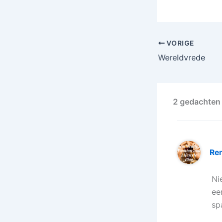
VORIGE
Wereldvrede
2 gedachten 
Re
Ni
ee
sp