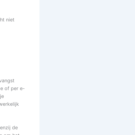
ht niet
tvangst
e of per e-
je
erkelijk
enzij de