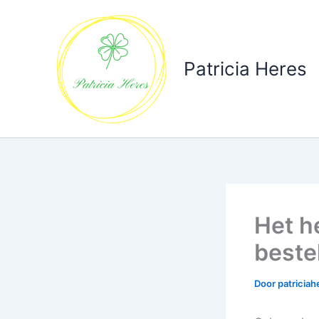
Ga
naar
de
inhoud
Patricia Heres
Het h
beste
Door
patricia