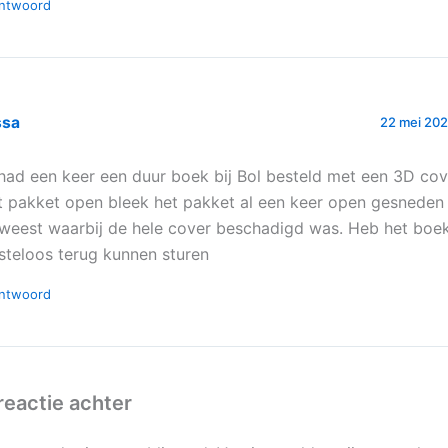
ntwoord
ssa
22 mei 202
 had een keer een duur boek bij Bol besteld met een 3D cov
t pakket open bleek het pakket al een keer open gesneden 
weest waarbij de hele cover beschadigd was. Heb het boe
steloos terug kunnen sturen
ntwoord
reactie achter