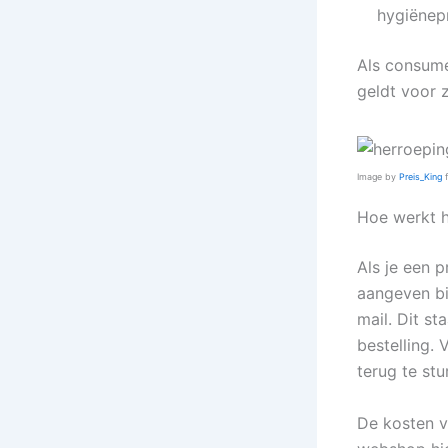
hygiënep
Als consume
geldt voor 
Image by
Preis_King
Hoe werkt h
Als je een 
aangeven bi
mail. Dit s
bestelling.
terug te stu
De kosten v