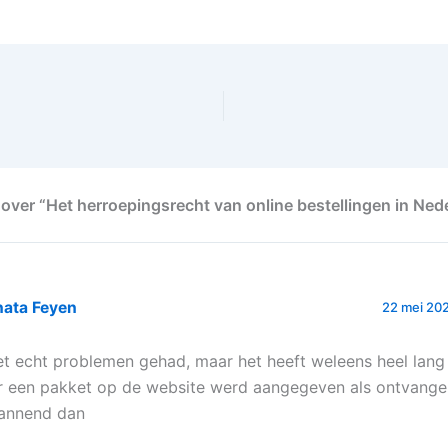
ik die? Ik neem 
mee naar een…
over “Het herroepingsrecht van online bestellingen in Ned
nata Feyen
22 mei 20
et echt problemen gehad, maar het heeft weleens heel lan
r een pakket op de website werd aangegeven als ontvangen
annend dan