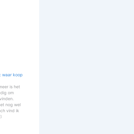
: waar koop
eer is het
oudig om
 vinden.
het nog wel
och vind ik
wat leuke
3
n mijn kast
r waar koop