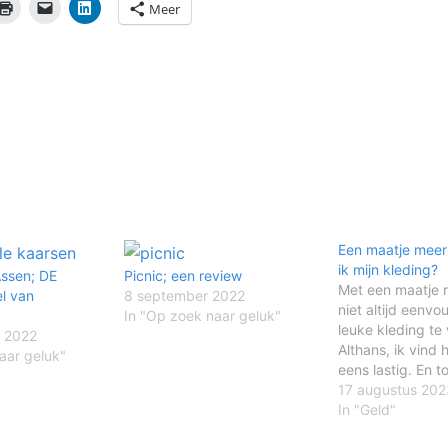
Meer
Een maatje meer
ik mijn kleding?
Assen; DE
Picnic; een review
Met een maatje m
l van
8 september 2022
niet altijd eenv
In "Op zoek naar geluk"
leuke kleding te
 2022
Althans, ik vind 
aar geluk"
eens lastig. En t
dat ik best wel 
17 augustus 202
kledingstukken i
In "Geld"
heb liggen. Maa