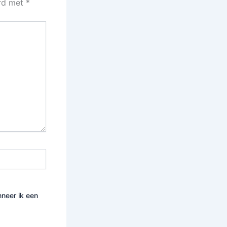
erd met
*
nneer ik een