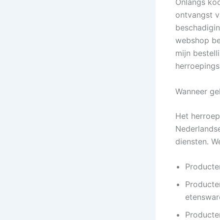
Onlangs koch
ontvangst v
beschadigin
webshop ben
mijn bestell
herroepings
Wanneer gel
Het herroep
Nederlandse
diensten. We
Producten
Producte
etenswar
Producte