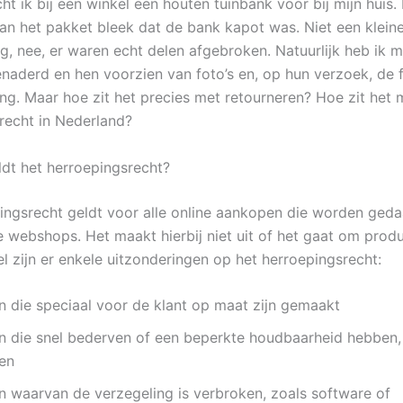
t ik bij een winkel een houten tuinbank voor bij mijn huis. 
an het pakket bleek dat de bank kapot was. Niet een klein
g, nee, er waren echt delen afgebroken. Natuurlijk heb ik 
aderd en hen voorzien van foto’s en, op hun verzoek, de 
ing. Maar hoe zit het precies met retourneren? Hoe zit het 
recht in Nederland?
dt het herroepingsrecht?
ingsrecht geldt voor alle online aankopen die worden geda
 webshops. Het maakt hierbij niet uit of het gaat om prod
l zijn er enkele uitzonderingen op het herroepingsrecht:
 die speciaal voor de klant op maat zijn gemaakt
n die snel bederven of een beperkte houdbaarheid hebben,
en
n waarvan de verzegeling is verbroken, zoals software of