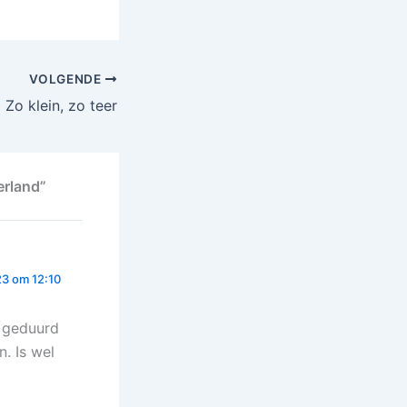
je vandaag
VOLGENDE
Zo klein, zo teer
erland”
23 om 12:10
g geduurd
. Is wel