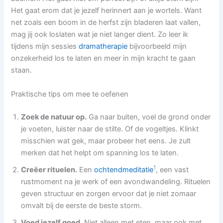
Het gaat erom dat je jezelf herinnert aan je wortels. Want
net zoals een boom in de herfst zijn bladeren laat vallen,
mag jij ook loslaten wat je niet langer dient. Zo leer ik
tijdens mijn sessies
dramatherapie
bijvoorbeeld mijn
onzekerheid los te laten en meer in mijn kracht te gaan
staan.
Praktische tips om mee te oefenen
Zoek de natuur op.
Ga naar buiten, voel de grond onder
je voeten, luister naar de stilte. Of de vogeltjes. Klinkt
misschien wat gek, maar probeer het eens. Je zult
merken dat het helpt om spanning los te laten.
1
Creëer rituelen.
Een
ochtendmeditatie
, een vast
rustmoment na je werk of een avondwandeling. Rituelen
geven structuur en zorgen ervoor dat je niet zomaar
omvalt bij de eerste de beste storm.
Voed jezelf goed.
Niet alleen met eten, maar ook met