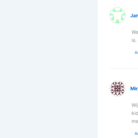
Ja
Wa
is
A
Mir
Wi
ki
me
A