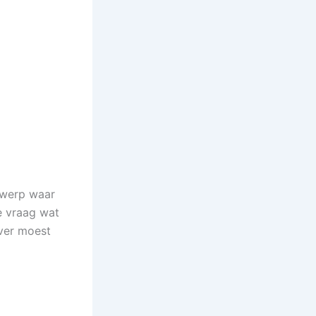
rwerp waar
e vraag wat
over moest