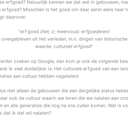
ies erfgoed? Natuurlijk kennen we dat wel in gebouwen, ma
an erfgoed? Misschien is het goed om daar eerst eens naar t
gt daarover:
“erf·goed
(het; o;
meervoud:
erfgoederen)
 overgebleven uit het verleden, m.n. dingen van historische 
waarde:
cultureel erfgoed
“
verder zoeken op Google, dan kom je ook de volgende besc
enk ik veel duidelijker is: Het culturele erfgoed van een lan
raties aan cultuur hebben nagelaten)
dus niet alleen de gebouwen die een dergelijke status hebb
aar ook de cultuur waarin we leven die we nalaten aan onz
en en alle generaties die nog na ons zullen komen. Wat is v
k dat ik dat wil nalaten?