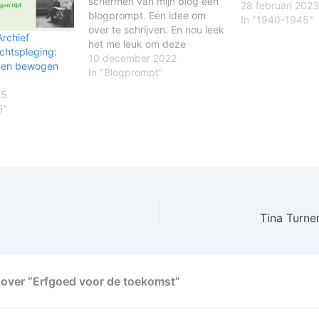
schermen van mijn blog een
28 februari 2023
blogprompt. Een idee om
In "1940-1945"
over te schrijven. En nou leek
Archief
het me leuk om deze
chtspleging:
blogprompts uit te werken in
10 december 2022
een bewogen
artikelen om op passende
In "Blogprompt"
dagen te publiceren. Waarbij
25
ik natuurlijk rekening houdt
5"
met mijn eigen thema dagen.
De artikelen…
Tina Turne
over “Erfgoed voor de toekomst”