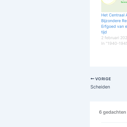
Het Centraal 
Bijzondere Re
Erfgoed van 
tijd
2 februari 20
In "1940-194
VORIGE
Scheiden
6 gedachten 