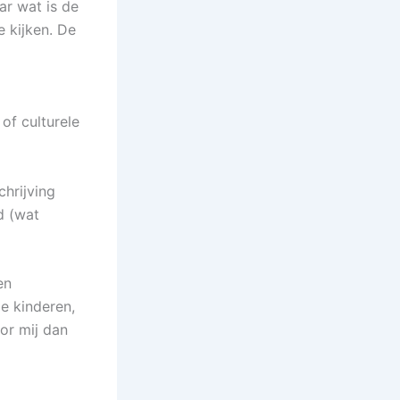
ar wat is de
e kijken. De
of culturele
hrijving
d (wat
en
e kinderen,
oor mij dan