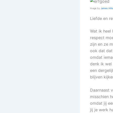
Image by
James Hills
Liefde en r
Wat ik heel
respect moe
zijn en ze m
ook dat dat 
omdat ieman
denk ik wel 
een dergeli
blijven kijke
Daarnaast vi
misschien he
omdat jij e
jij je werk 