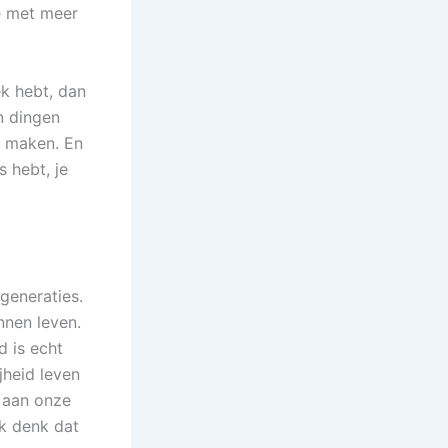
je met meer
ek hebt, dan
an dingen
e maken. En
s hebt, je
 generaties.
nen leven.
d is echt
jheid leven
 aan onze
ik denk dat