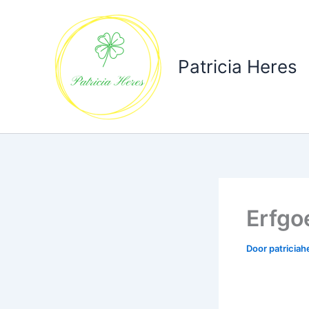
Ga
naar
de
inhoud
Patricia Heres
Erfgo
Door
patricia