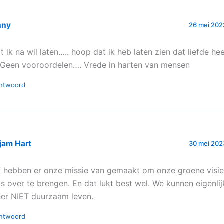
nny
26 mei 202
t ik na wil laten….. hoop dat ik heb laten zien dat liefde hee
. Geen vooroordelen…. Vrede in harten van mensen
ntwoord
jam Hart
30 mei 202
j hebben er onze missie van gemaakt om onze groene visi
ds over te brengen. En dat lukt best wel. We kunnen eigenlij
er NIET duurzaam leven.
ntwoord