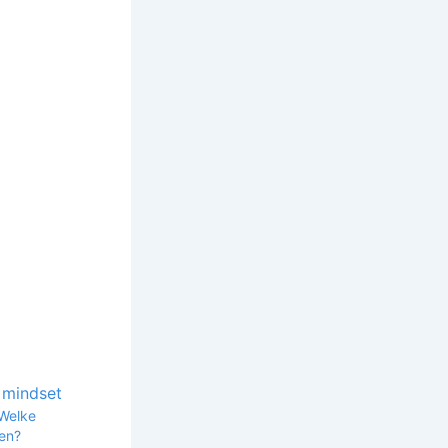
Welke
zen?