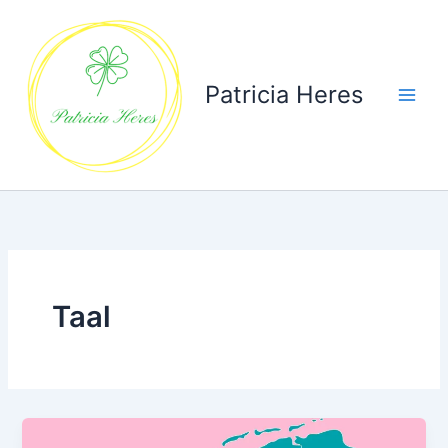
Ga
naar
de
inhoud
Patricia Heres
Taal