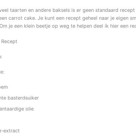
oveel taarten en andere baksels is er geen standaard recept
en carrot cake. Je kunt een recept geheel naar je eigen s
Om je een klein beetje op weg te helpen deel ik hier een re
 Recept
:
e:
oem
hte basterdsuiker
antaardige olie
le-extract