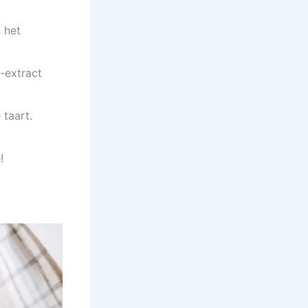
 het
-extract
taart.
!