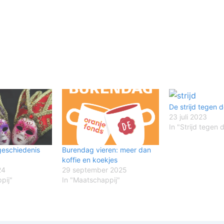
De strijd tegen de
23 juli 2023
In "Strijd tegen d
 geschiedenis
Burendag vieren: meer dan
koffie en koekjes
24
29 september 2025
pij"
In "Maatschappij"