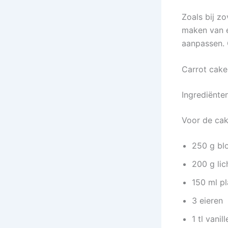
Zoals bij z
maken van e
aanpassen. 
Carrot cake
Ingrediënten
Voor de cak
250 g bl
200 g lic
150 ml pl
3 eieren
1 tl vanil