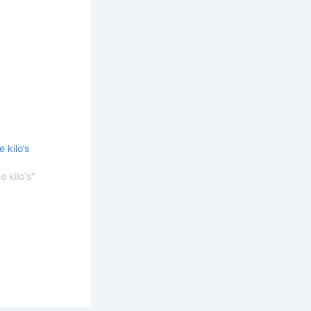
 kilo’s
e kilo's"