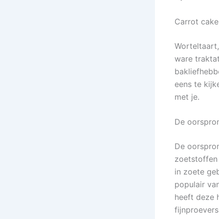
Carrot cake
Worteltaart
ware traktat
bakliefhebbe
eens te kij
met je.
De oorspron
De oorspron
zoetstoffen
in zoete ge
populair va
heeft deze h
fijnproevers