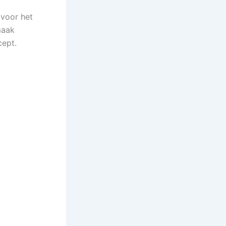
 voor het
maak
cept.