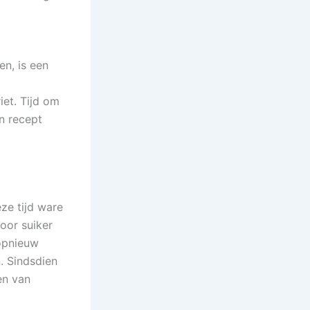
en, is een
iet. Tijd om
n recept
ze tijd ware
oor suiker
opnieuw
. Sindsdien
en van