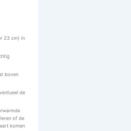
r 23 cm) in
chtig
at boven
ventueel de
verwarmde
leren of de
taart komen