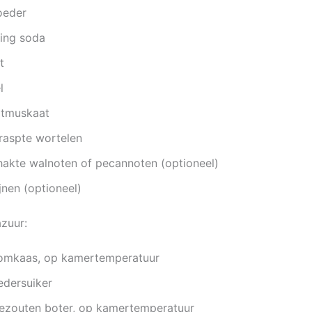
oeder
king soda
t
l
otmuskaat
raspte wortelen
hakte walnoten of pecannoten (optioneel)
jnen (optioneel)
azuur:
omkaas, op kamertemperatuur
edersuiker
ezouten boter, op kamertemperatuur