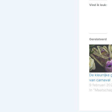
Vind ik leuk:
Gerelateerd
De kleurrijke
van carnaval
9 februari 20
In "Maatschap