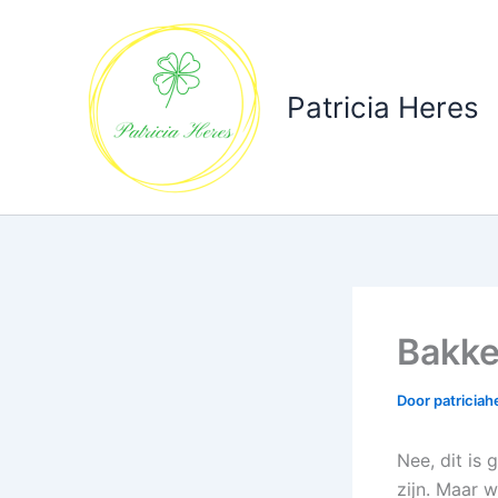
Ga
naar
de
inhoud
Patricia Heres
Bakke
Door
patricia
Nee, dit is 
zijn. Maar 