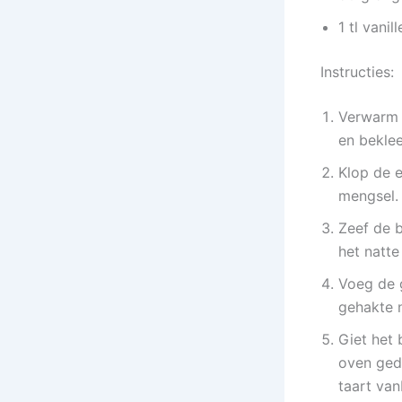
1 tl vanil
Instructies:
Verwarm 
en bekle
Klop de e
mengsel. 
Zeef de 
het natte
Voeg de 
gehakte n
Giet het
oven ged
taart va