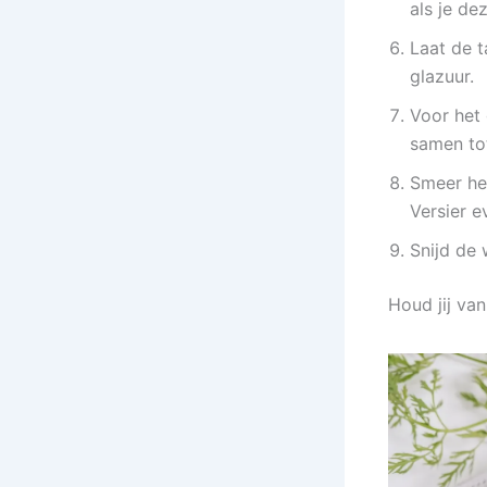
als je de
Laat de t
glazuur.
Voor het 
samen to
Smeer het
Versier e
Snijd de 
Houd jij va