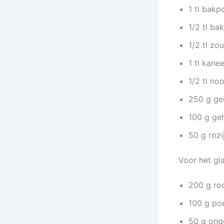
1 tl bakp
1/2 tl ba
1/2 tl zou
1 tl kanee
1/2 tl no
250 g ge
100 g ge
50 g rozi
Voor het gl
200 g ro
100 g po
50 g ong