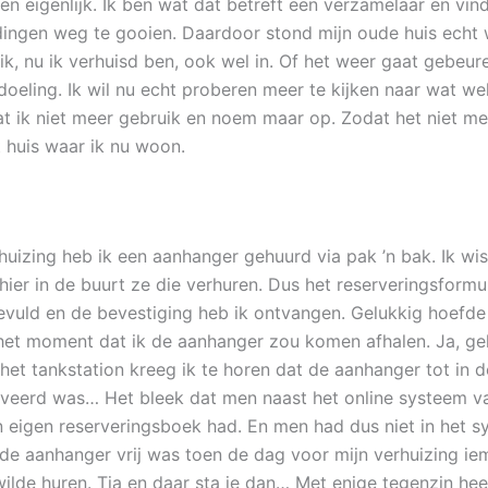
len eigenlijk. Ik ben wat dat betreft een verzamelaar en vin
 dingen weg te gooien. Daardoor stond mijn oude huis echt 
 ik, nu ik verhuisd ben, ook wel in. Of het weer gaat gebeur
doeling. Ik wil nu echt proberen meer te kijken naar wat wel
t ik niet meer gebruik en noem maar op. Zodat het niet me
t huis waar ik nu woon.
uizing heb ik een aanhanger gehuurd via pak ’n bak. Ik wist
hier in de buurt ze die verhuren. Dus het reserveringsformu
evuld en de bevestiging heb ik ontvangen. Gelukkig hoefde 
het moment dat ik de aanhanger zou komen afhalen. Ja, ge
 het tankstation kreeg ik te horen dat de aanhanger tot in 
veerd was… Het bleek dat men naast het online systeem va
 eigen reserveringsboek had. En men had dus niet in het 
de aanhanger vrij was toen de dag voor mijn verhuizing ie
ilde huren. Tja en daar sta je dan… Met enige tegenzin hee