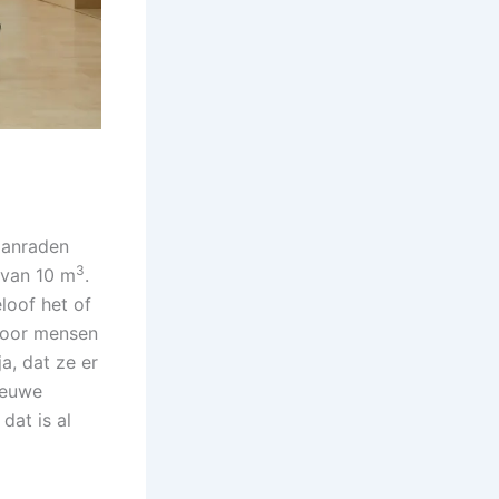
 aanraden
3
 van 10 m
.
loof het of
 door mensen
a, dat ze er
ieuwe
dat is al