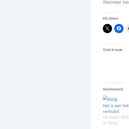
Wanneer ben 
Dit delen:
Vind ik leuk:
Gerelateerd
Het is een feit
verhuisd.
16 maart 202
In "blog"