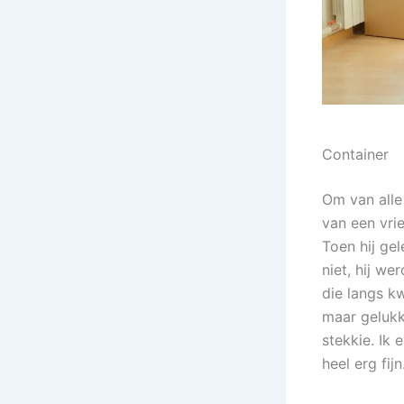
Container
Om van alle
van een vri
Toen hij gel
niet, hij w
die langs k
maar gelukk
stekkie. Ik 
heel erg fijn