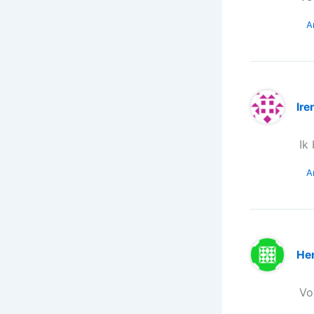
A
Ire
Ik
A
He
Vo