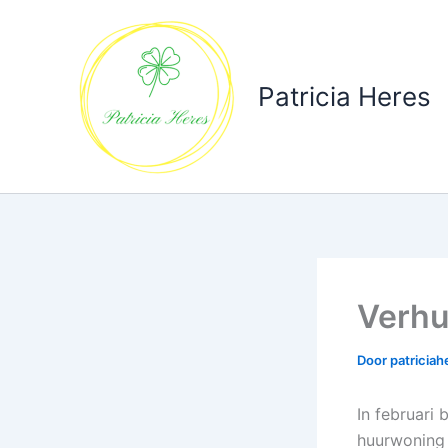
Ga
naar
de
inhoud
Patricia Heres
Verhu
Door
patricia
In februari 
huurwoning 