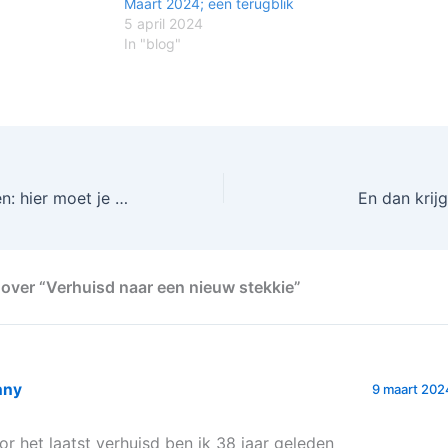
Maart 2024; een terugblik
5 april 2024
In "blog"
Je energie regelen: hier moet je op letten
En dan krij
over “Verhuisd naar een nieuw stekkie”
nny
9 maart 202
or het laatst verhuisd ben ik 38 jaar geleden