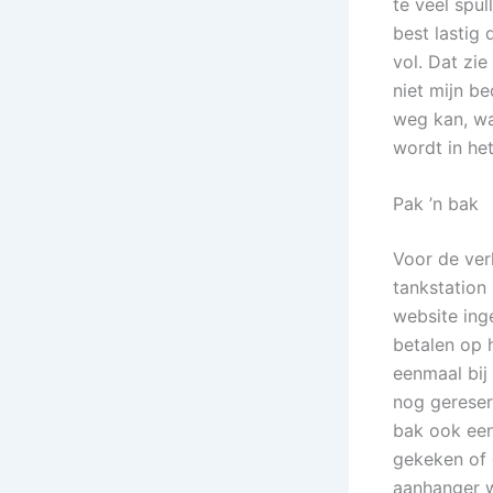
te veel spul
best lastig
vol. Dat zie
niet mijn be
weg kan, wa
wordt in he
Pak ’n bak
Voor de verh
tankstation 
website ing
betalen op 
eenmaal bij
nog gereser
bak ook een
gekeken of 
aanhanger w