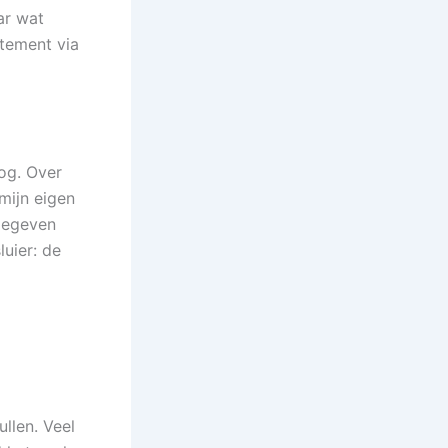
ar wat
rtement via
og. Over
mijn eigen
 gegeven
luier: de
ullen. Veel