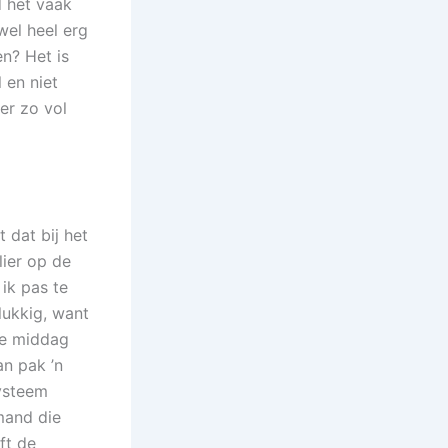
d het vaak
wel heel erg
en? Het is
 en niet
er zo vol
 dat bij het
lier op de
ik pas te
lukkig, want
de middag
n pak ’n
systeem
mand die
ft de