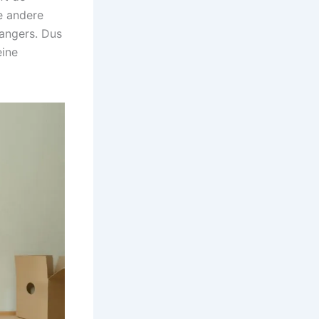
e andere
angers. Dus
eine