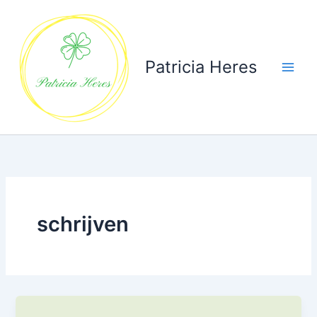
Ga
naar
de
inhoud
Patricia Heres
schrijven