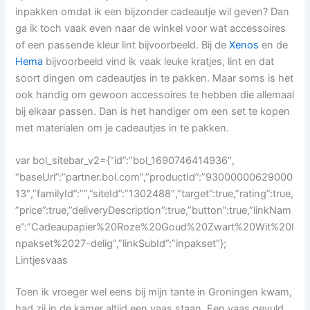
inpakken omdat ik een bijzonder cadeautje wil geven? Dan
ga ik toch vaak even naar de winkel voor wat accessoires
of een passende kleur lint bijvoorbeeld. Bij de
Xenos
en de
Hema
bijvoorbeeld vind ik vaak leuke kratjes, lint en dat
soort dingen om cadeautjes in te pakken. Maar soms is het
ook handig om gewoon accessoires te hebben die allemaal
bij elkaar passen. Dan is het handiger om een set te kopen
met materialen om je cadeautjes in te pakken.
var bol_sitebar_v2={“id”:”bol_1690746414936″,
“baseUrl”:”partner.bol.com”,”productId”:”93000000629000
13″,”familyId”:””,”siteId”:”1302488″,”target”:true,”rating”:true,
”price”:true,”deliveryDescription”:true,”button”:true,”linkNam
e”:”Cadeaupapier%20Roze%20Goud%20Zwart%20Wit%20I
npakset%2027-delig”,”linkSubId”:”inpakset”};
Lintjesvaas
Toen ik vroeger wel eens bij mijn tante in Groningen kwam,
had zij in de kamer altijd een vaas staan. Een vaas gevuld