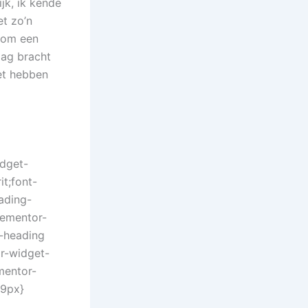
jk, ik kende
et zo’n
g om een
dag bracht
het hebben
idget-
it;font-
eading-
lementor-
t-heading
or-widget-
mentor-
59px}