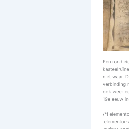
Een rondlei
kasteelruïn
niet waar. D
verbinding 
ook weer ee
19e eeuw in
/*! element
.elementor-
.swiper-con