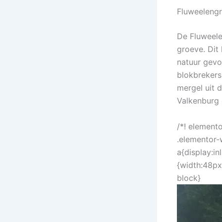
Fluweelengr
De Fluweele
groeve. Dit
natuur gevo
blokbrekers
mergel uit 
Valkenburg 
/*! element
.elementor-
a{display:i
{width:48px
block}