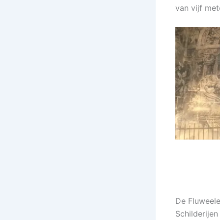
van vijf me
De Fluweele
Schilderije