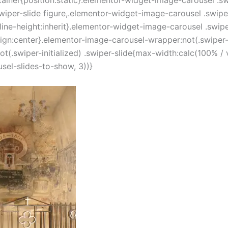
swiper-slide figure,.elementor-widget-image-carousel .swipe
{line-height:inherit}.elementor-widget-image-carousel .swip
align:center}.elementor-image-carousel-wrapper:not(.swiper
:not(.swiper-initialized) .swiper-slide{max-width:calc(100% / 
sel-slides-to-show, 3))}