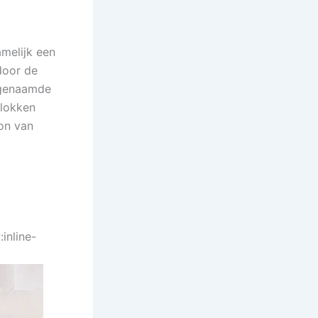
amelijk een
door de
ogenaamde
blokken
on van
inline-