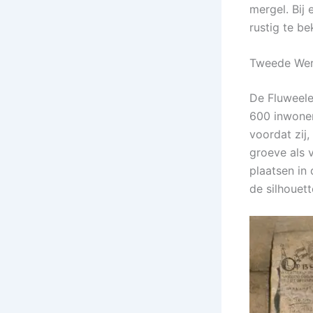
mergel. Bij
rustig te be
Tweede Wer
De Fluweele
600 inwoner
voordat zij
groeve als 
plaatsen in
de silhouet