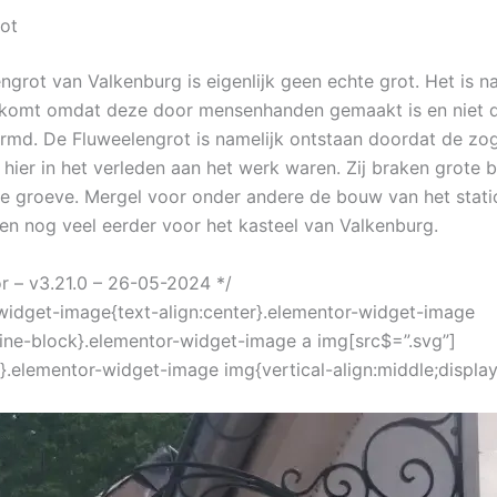
ot
ngrot van Valkenburg is eigenlijk geen echte grot. Het is n
 komt omdat deze door mensenhanden gemaakt is en niet 
rmd. De Fluweelengrot is namelijk ontstaan doordat de z
 hier in het verleden aan het werk waren. Zij braken grote 
de groeve. Mergel voor onder andere de bouw van het stati
en nog veel eerder voor het kasteel van Valkenburg.
or – v3.21.0 – 26-05-2024 */
widget-image{text-align:center}.elementor-widget-image
nline-block}.elementor-widget-image a img[src$=”.svg”]
}.elementor-widget-image img{vertical-align:middle;display: