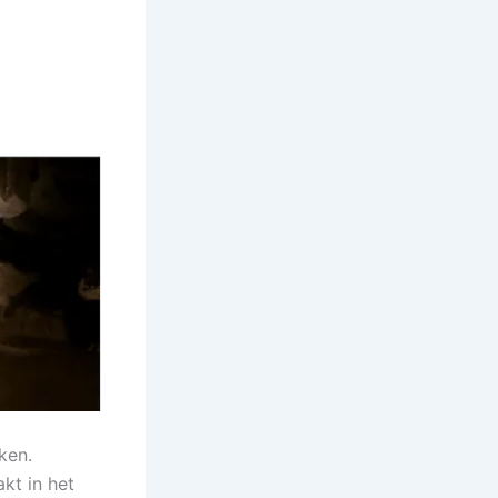
ken.
kt in het