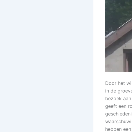
Door het wi
in de groev
bezoek aan 
geeft een r
geschiedeni
waarschuwi
hebben een 