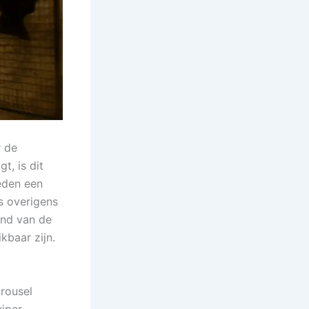
r de
t, is dit
leden een
s overigens
ind van de
kbaar zijn.
rousel
iper-