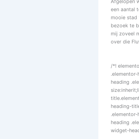
Afgelopen we
een aantal t
mooie stad 
bezoek te b
mij zoveel m
over die Fl
/*! element
.elementor-
heading .el
size:inherit
title.eleme
heading-tit
.elementor-
heading .el
widget-head