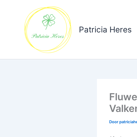
Ga
naar
de
inhoud
Patricia Heres
Fluwe
Valke
Door
patricia