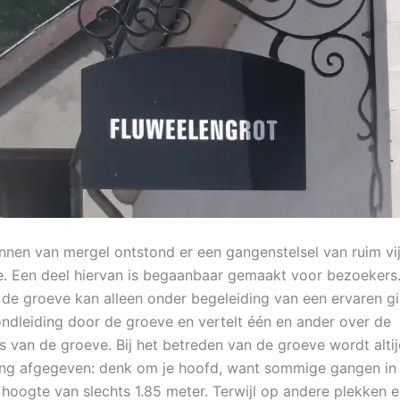
nnen van mergel ontstond er een gangenstelsel van ruim vij
e. Een deel hiervan is begaanbaar gemaakt voor bezoekers
de groeve kan alleen onder begeleiding van een ervaren gids
ondleiding door de groeve en vertelt één en ander over de
s van de groeve. Bij het betreden van de groeve wordt alti
ng afgegeven: denk om je hoofd, want sommige gangen in
hoogte van slechts 1.85 meter. Terwijl op andere plekken 