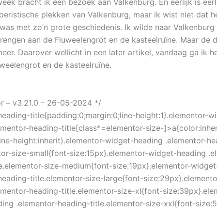
ek bracht ik een bezoek aan Valkenburg. En eerlijk is eerli
oeristische plekken van Valkenburg, maar ik wist niet dat h
was met zo’n grote geschiedenis. Ik wilde naar Valkenbur
rengen aan de Fluweelengrot en de kasteelruïne. Maar de 
eer. Daarover wellicht in een later artikel, vandaag ga ik 
uweelengrot en de kasteelruïne.
or – v3.21.0 – 26-05-2024 */
heading-title{padding:0;margin:0;line-height:1}.elementor-w
ementor-heading-title[class*=elementor-size-]>a{color:inher
;line-height:inherit}.elementor-widget-heading .elementor-h
ntor-size-small{font-size:15px}.elementor-widget-heading .e
le.elementor-size-medium{font-size:19px}.elementor-widge
heading-title.elementor-size-large{font-size:29px}.element
ementor-heading-title.elementor-size-xl{font-size:39px}.ele
ing .elementor-heading-title.elementor-size-xxl{font-size: