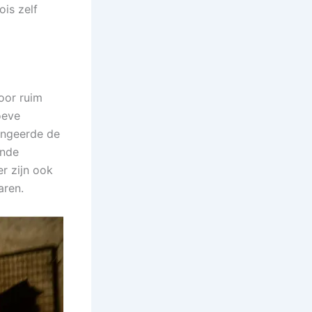
ois zelf
oor ruim
oeve
fungeerde de
ende
er zijn ook
aren.