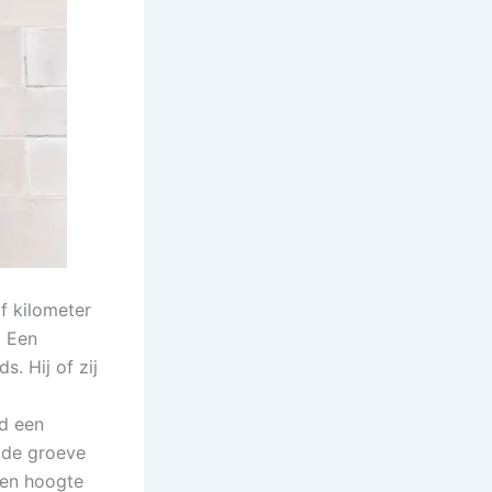
f kilometer
. Een
. Hij of zij
jd een
 de groeve
een hoogte