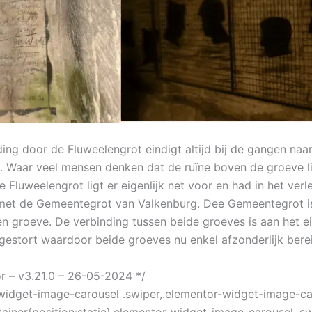
ding door de Fluweelengrot eindigt altijd bij de gangen naa
e. Waar veel mensen denken dat de ruïne boven de groeve lig
e Fluweelengrot ligt er eigenlijk net voor en had in het ver
met de Gemeentegrot van Valkenburg. Dee Gemeentegrot i
n groeve. De verbinding tussen beide groeves is aan het e
gestort waardoor beide groeves nu enkel afzonderlijk berei
or – v3.21.0 – 26-05-2024 */
widget-image-carousel .swiper,.elementor-widget-image-ca
tainer{position:static}.elementor-widget-image-carousel .sw