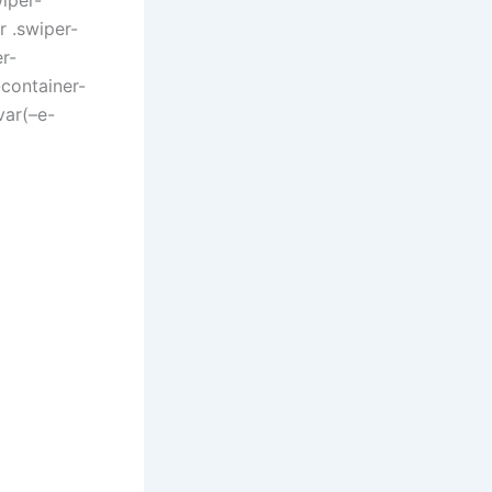
r .swiper-
er-
-container-
var(–e-