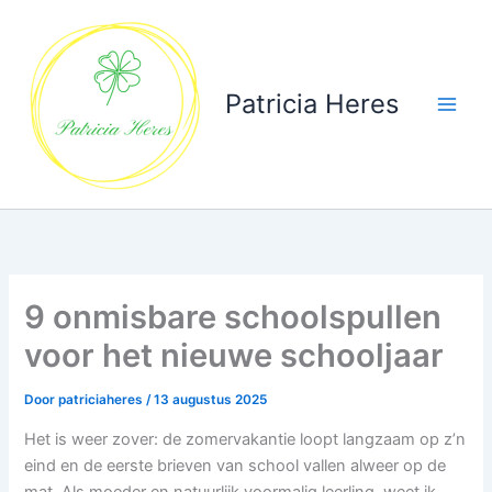
Ga
naar
de
inhoud
Patricia Heres
9 onmisbare schoolspullen
voor het nieuwe schooljaar
Door
patriciaheres
/
13 augustus 2025
Het is weer zover: de zomervakantie loopt langzaam op z’n
eind en de eerste brieven van school vallen alweer op de
mat. Als moeder en natuurlijk voormalig leerling, weet ik