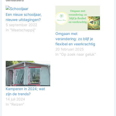
Gerelateerd
Een nieuw schooljaar,
nieuwe uitdagingen?
5 september 2022
In "Maatschappij"
Omgaan met
verandering: zo blijf je
flexibel en veerkrachtig
20 februari 2025
In "Op zoek naar geluk"
Kamperen in 2024; wat
zijn de trends?
14 juli 2024
In "Reizen"