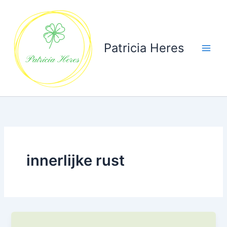
Ga
naar
de
inhoud
Patricia Heres
innerlijke rust