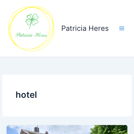
Ga
naar
de
inhoud
Patricia Heres
hotel