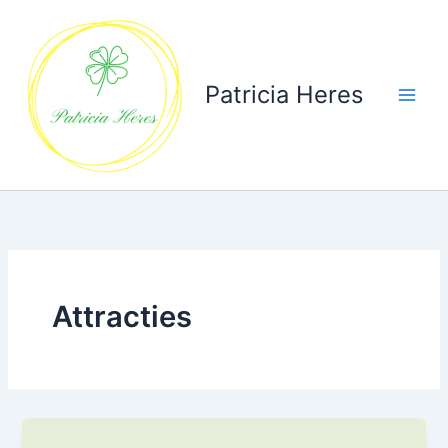
Ga
naar
de
inhoud
Patricia Heres
Attracties