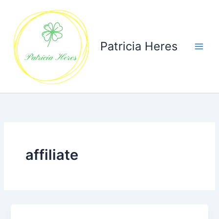
Ga
naar
de
inhoud
Patricia Heres
affiliate